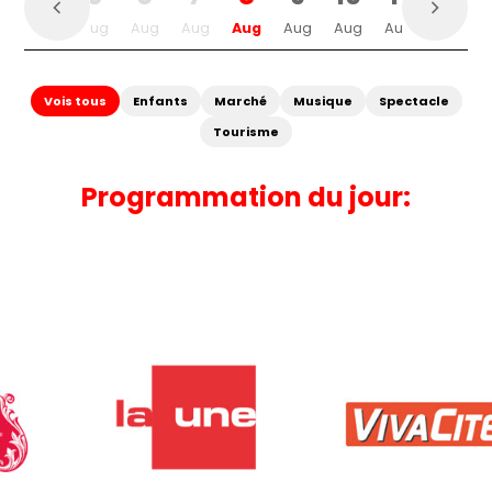
g
Aug
Aug
Aug
Aug
Aug
Aug
Aug
Aug
Aug
Vois tous
Enfants
Marché
Musique
Spectacle
Tourisme
Programmation du jour: