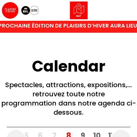
ROCHAINE ÉDITION DE PLAISIRS D’HIVER AURA LIE
Calendar
Spectacles, attractions, expositions,…
retrouvez toute notre
programmation dans notre agenda ci-
dessous.
3
4
5
6
7
8
9
10
11
12