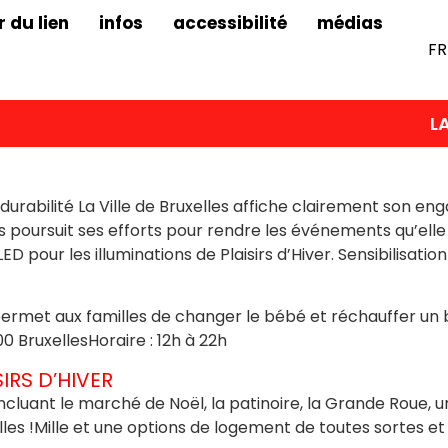
r du lien
infos
accessibilité
médias
FR
LA P
 durabilité La Ville de Bruxelles affiche clairement son e
ts poursuit ses efforts pour rendre les événements qu’elle 
D pour les illuminations de Plaisirs d’Hiver. Sensibilisation
 permet aux familles de changer le bébé et réchauffer un b
0 BruxellesHoraire : 12h à 22h
SIRS D’HIVER
° incluant le marché de Noël, la patinoire, la Grande Roue, 
les !Mille et une options de logement de toutes sortes et