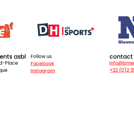
vents asbl
contact
Follow us
nd-Place
info@bme
Facebook
ique
+32 (0)2 3
Instagram