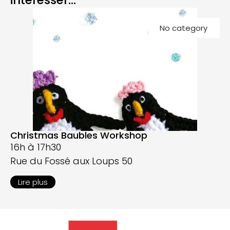
intéresser...
Co
No category
G
G
Christmas Baubles Workshop
16h à 17h30
Rue du Fossé aux Loups 50
Lire plus