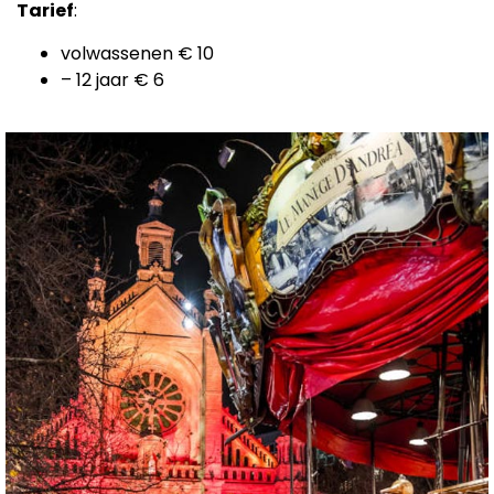
Tarief
:
volwassenen € 10
– 12 jaar € 6