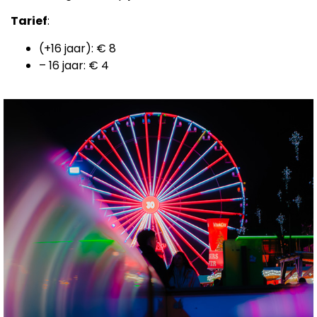
Tarief
:
(+16 jaar): € 8
– 16 jaar: € 4