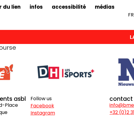
r du lien
infos
accessibilité
médias
FR
LA 
Bourse
vents asbl
contact
Follow us
nd-Place
info@bme
Facebook
ique
+32 (0)2 3
Instagram