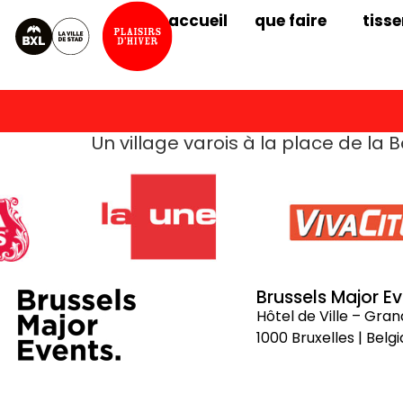
accueil
que faire
tisse
Un village varois à la place de la 
Brussels Major E
Hôtel de Ville – Gra
1000 Bruxelles | Belg