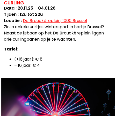
CURLING
Data : 28.11.25 – 04.01.26
Tijden : 12u tot 22u
Locatie :
De Brouckèreplein, 1000 Brussel
Zin in enkele uurtjes wintersport in hartje Brussel?
Naast de ijsbaan op het De Brouckèreplein liggen
drie curlingbanen op je te wachten.
Tarief
:
(+16 jaar): € 8
– 16 jaar: € 4