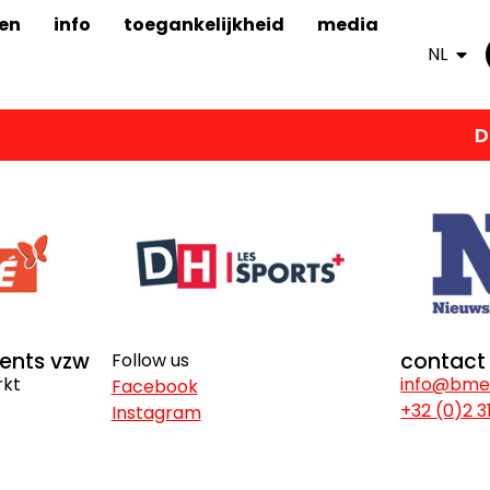
en
info
toegankelijkheid
media
NL
DE 
vents vzw
contact
Follow us
rkt
info@bme
Facebook
+32 (0)2 3
Instagram