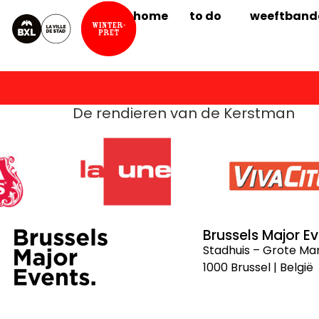
home
to do
weeftband
De rendieren van de Kerstman
Brussels Major E
Stadhuis – Grote Ma
1000 Brussel | België